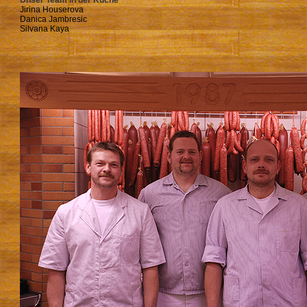
Unser Team in der Küche
Jirina Houserova
Danica Jambresic
Silvana Kaya