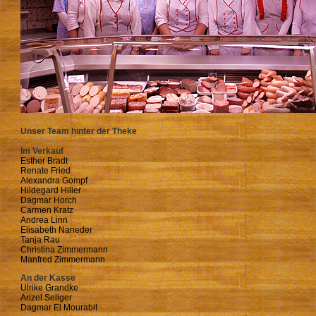
Unser Team hinter der Theke
Im Verkauf
Esther Bradt
Renate Fried
Alexandra Gompf
Hildegard Hiller
Dagmar Horch
Carmen Kratz
Andrea Linn
Elisabeth Naneder
Tanja Rau
Christina Zimmermann
Manfred Zimmermann
An der Kasse
Ulrike Grandke
Arizel Seliger
Dagmar El Mourabit