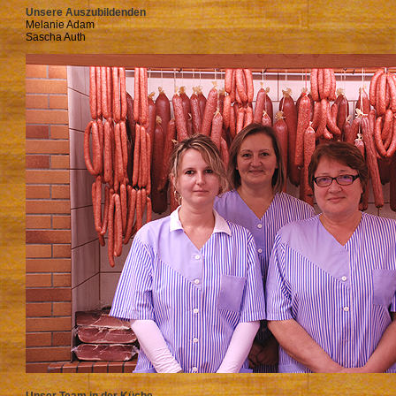
Unsere Auszubildenden
Melanie Adam
Sascha Auth