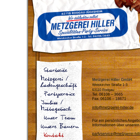
Metzgerei Hiller GmbH
Weiskircher Straße 1-3
63110 Rodgau
Tel. 06106 – 3665
Fax: 06106 – 18671
info@metzgerei-hiller.de
Für ein persönliches Angebo
Informationen über unseren 
partyservice@metzgerei-hill